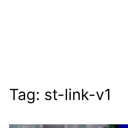
Pular
para
o
conteúdo
Tag:
st-link-v1