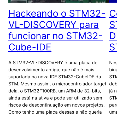
Hackeando o STM32-
C
VL-DISCOVERY para
S
funcionar no STM32-
D
Cube-IDE
S
A STM32-VL-DISCOVERY é uma placa de
Nes
desenvolvimento antiga, que não é mais
bin
suportada na nova IDE STM32-CubeIDE da
STM
STM. Mesmo assim, o microcontrolador target
deb
dela, o STM32F100RB, um ARM de 32-bits,
já 
ainda está na ativa e pode ser utilizado sem
STM
riscos de descontinuação em novos projetos.
par
Como tenho uma placa dessas e não queria
uma