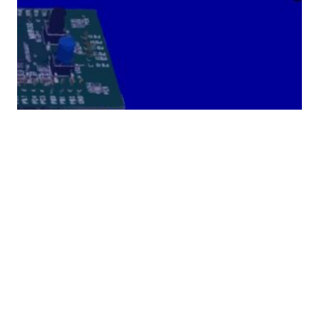
Como gravar um
STM32-VL-DISCOVERY
com o ST-LINK v1
Neste artigo vou mostrar como gravar um binário
em uma placa de desenvolvimento STM32-VL-
DISCOVERY, que possui um debugger antigo, o ST-
LINK v1. O ST-LINK v1 já não é mais suportado pela