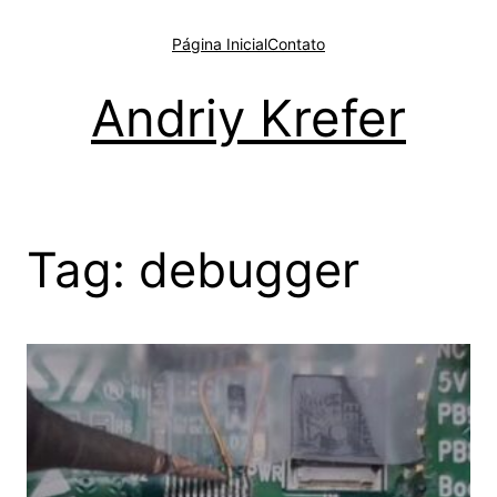
Pular
para
Página Inicial
Contato
o
conteúdo
Andriy Krefer
Tag:
debugger